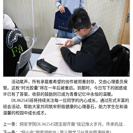
活动尾声，所有承载着希望的信件被郑重封存，交由心理委员保
管。这枚“时光胶囊”将在一年后被重启。到那时，今日写下的困惑或
许已有了答案，收获的鼓励则已成为青春记忆中永恒的温暖。
DL062545班将持续关注每一位同学的内心成长，通过形式丰富的
班会活动，帮助大家共同筑牢积极健康的心理基石，助力学生在和谐
温馨的校园中成长成才。
上一条：
网安学院DL062545团支部开展“铭记烽火岁月，传承抗战精神”主题团日活动
下一条：
“网小安”朋辈领航站 | 第三期学习分享会圆满结束！