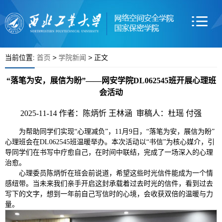
当前位置:
首页
>
学院新闻
> 正文
“落笔为安，展信为盼”——网安学院DL062545班开展心理班
会活动
2025-11-14
作者：陈炳忻 王林涵 审稿人：杜瑶 付强
为帮助同学们实现“心理减负”，11月9日，“落笔为安，展信为盼”
心理班会在DL062545班温暖举办。本次活动以“书信”为核心媒介，引
导同学们在书写中疗愈自己，在时间中联结，完成了一场深入的心理
治愈。
心理委员陈炳忻在班会前说道，希望这些时光信件能成为一个情
感纽带。当未来我们亲手开启这封承载着过去时光的信件，看到过去
写下的文字，想到一年前自己写信时的心境，会收获双倍的温暖与力
量。