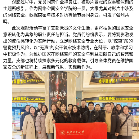
观影过程中，党员同志们全神贯注，被影片紧张的叙事和深刻的
主题所吸引。作为网络空间安全学院的一员，大家尤其对影片中涉及
的网络安全、数据窃密与技术对抗等情节感同身受，引发了强烈共
鸣。
此次观影活动丰富了支部党员的文化生活，更将抽象的国家安全
意识转化为具象的职业责任与担当。党员们纷纷表示，要将观影激发
出的使命感转化为实际行动，立足网络安全专业岗位，以“惊蛰”般的
警觉预判风险，以“无声”的实干筑牢技术防线，在科研、教学和学习
中积极作为，为维护国家在网络空间的安全与利益贡献自己的智慧和
力量。支部也将持续探索多元化的教育载体，引导全体党员在维护国
家安全的新征程上，展现新气象，实现新作为。