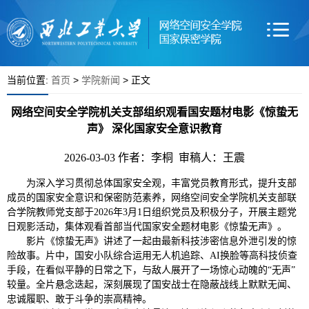
当前位置:
首页
>
学院新闻
> 正文
网络空间安全学院机关支部组织观看国安题材电影《惊蛰无
声》 深化国家安全意识教育
2026-03-03
作者：李桐 审稿人：王震
为深入学习贯彻总体国家安全观，丰富党员教育形式，提升支部
成员的国家安全意识和保密防范素养，网络空间安全学院机关支部联
合学院教师党支部于2026年3月1日组织党员及积极分子，开展主题党
日观影活动，集体观看首部当代国家安全题材电影《惊蛰无声》。
影片《惊蛰无声》讲述了一起由最新科技涉密信息外泄引发的惊
险故事。片中，国安小队综合运用无人机追踪、AI换脸等高科技侦查
手段，在看似平静的日常之下，与敌人展开了一场惊心动魄的“无声”
较量。全片悬念迭起，深刻展现了国安战士在隐蔽战线上默默无闻、
忠诚履职、敢于斗争的崇高精神。