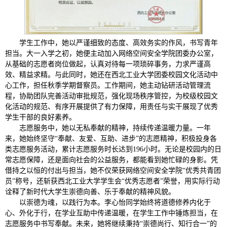
学生工作中，她以严谨细致的态度、高效务实的作风，书写青年
担当。大一入学之初，她便主动加入网络空间安全学院团委办公室，
从基础的志愿者岗位做起，认真对待每一项琐碎事务，力求严谨高
效、精益求精。与此同时，她还在西北工业大学团委校园文化活动中
心工作，担任秋季学期督察员。工作期间，她主动钻研活动管理流
程，协助团队完善活动审批规范，强化现场秩序管控，为校级校园文
化活动的规范、有序开展提供了有力保障，用责任与实干展现了优秀
学生干部的良好素养。
志愿服务中，她以无私奉献的精神，持续传递温暖力量。一年
来，她始终坚守“奉献、友爱、互助、进步”的志愿精神，积极投身各
类志愿服务活动，累计志愿服务时长达到196小时。无论是校园内的日
常志愿保障，还是面向社会的公益服务，都能看到她忙碌的身影。凭
借持之以恒的付出与担当，她不仅荣获网络空间安全学院“优秀共青团
员”称号，还斩获西北工业大学学生会“优秀志愿者”荣誉，用实际行动
诠释了新时代大学生崇德向善、乐于奉献的精神风貌。
以崇德为魂，以践行为本。李心怡同学始终将道德修养内化于
心、外化于行，在学业互助中传递温暖，在学生工作中锤炼担当，在
志愿服务中书写奉献。未来，她将继续秉持“崇德尚行、知行合一”的