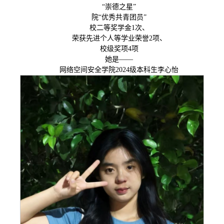
“崇德之星”
院“优秀共青团员”
校二等奖学金1次、
荣获先进个人等学业荣誉2项、
校级奖项4项
她是——
网络空间安全学院2024级本科生李心怡