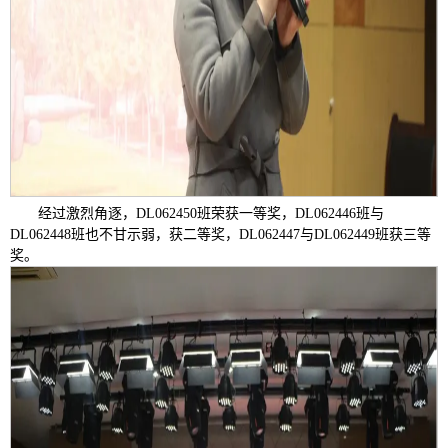
经过激烈角逐，DL062450班荣获一等奖，DL062446班与
DL062448班也不甘示弱，获二等奖，DL062447与DL062449班获三等
奖。