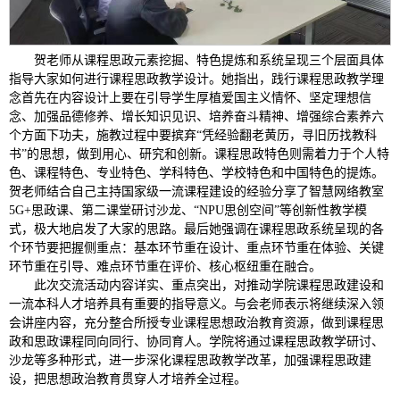
贺老师从课程思政元素挖掘、特色提炼和系统呈现三个层面具体
指导大家如何进行课程思政教学设计。她指出，践行课程思政教学理
念首先在内容设计上要在引导学生厚植爱国主义情怀、坚定理想信
念、加强品德修养、增长知识见识、培养奋斗精神、增强综合素养六
个方面下功夫，施教过程中要摈弃“凭经验翻老黄历，寻旧历找教科
书”的思想，做到用心、研究和创新。课程思政特色则需着力于个人特
色、课程特色、专业特色、学科特色、学校特色和中国特色的提炼。
贺老师结合自己主持国家级一流课程建设的经验分享了智慧网络教室
5G+思政课、第二课堂研讨沙龙、“NPU思创空间”等创新性教学模
式，极大地启发了大家的思路。最后她强调在课程思政系统呈现的各
个环节要把握侧重点：基本环节重在设计、重点环节重在体验、关键
环节重在引导、难点环节重在评价、核心枢纽重在融合。
此次交流活动内容详实、重点突出，对推动学院课程思政建设和
一流本科人才培养具有重要的指导意义。与会老师表示将继续深入领
会讲座内容，充分整合所授专业课程思想政治教育资源，做到课程思
政和思政课程同向同行、协同育人。学院将通过课程思政教学研讨、
沙龙等多种形式，进一步深化课程思政教学改革，加强课程思政建
设，把思想政治教育贯穿人才培养全过程。